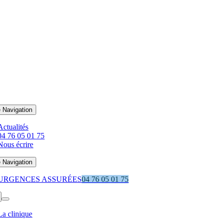
 Navigation
Actualités
04 76 05 01 75
Nous écrire
 Navigation
URGENCES ASSURÉES
04 76 05 01 75
La clinique