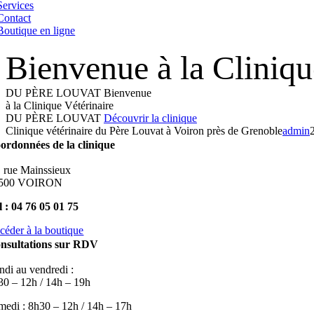
Services
Contact
Boutique en ligne
Bienvenue à la Cliniqu
DU PÈRE LOUVAT
Bienvenue
à la Clinique Vétérinaire
DU PÈRE LOUVAT
Découvrir la clinique
Clinique vétérinaire du Père Louvat à Voiron près de Grenoble
admin
ordonnées de la clinique
, rue Mainssieux
500 VOIRON
l : 04 76 05 01 75
céder à la boutique
nsultations sur RDV
ndi au vendredi :
30 – 12h / 14h – 19h
medi : 8h30 – 12h / 14h – 17h